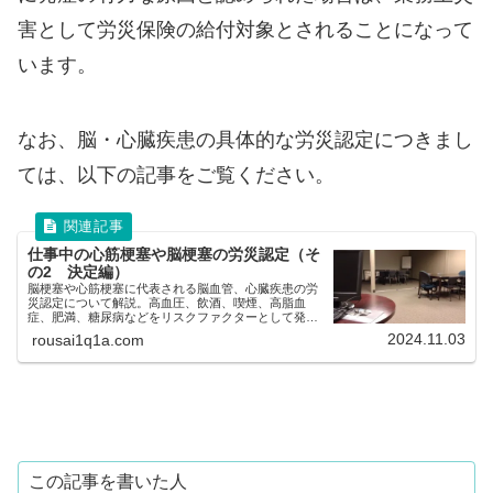
害として労災保険の給付対象とされることになって
います。
なお、脳・心臓疾患の具体的な労災認定につきまし
ては、以下の記事をご覧ください。
仕事中の心筋梗塞や脳梗塞の労災認定（そ
の2 決定編）
脳梗塞や心筋梗塞に代表される脳血管、心臓疾患の労
災認定について解説。高血圧、飲酒、喫煙、高脂血
症、肥満、糖尿病などをリスクファクターとして発症
する脳血管疾患、虚血性心疾患と労災認定の関係につ
2024.11.03
rousai1q1a.com
いて解説。
この記事を書いた人