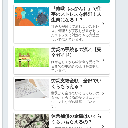
『俯瞰（ふかん）』で仕
事のストレスを解消！人
生楽になる！？
社会人が避けて通れないストレ
ス。管理人が実践し効果があっ
たストレスに対処できる方法に
ついて伝えています。
労災の手続きの流れ【完
全ガイド】
けがをしてから給付金を受け取
るまでの手続きの流れを説明し
ています。
労災支給金額！全部でい
くらもらえる？
労災から全部でいくらくらいの
金額がもらえるのかシミュレー
ションしながら計算していま
す。
休業補償の金額はいくら
くらいもらえるの？