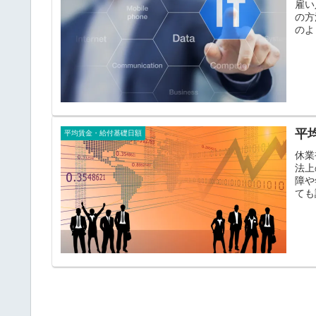
雇い
の方
のよ
平
平均賃金・給付基礎日額
休業
法上
障や
ても