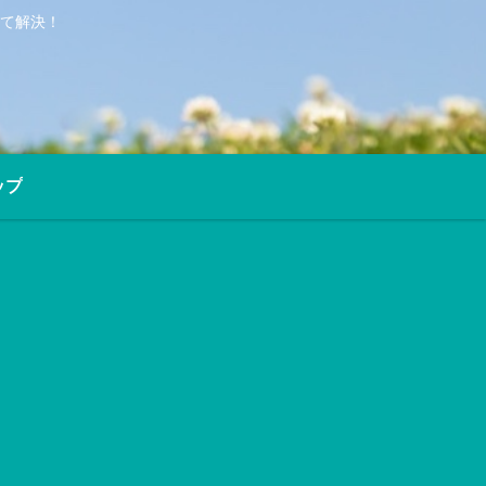
て解決！
ップ