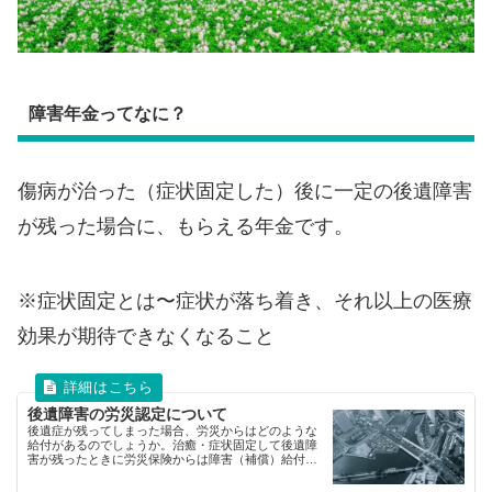
障害年金ってなに？
傷病が治った（症状固定した）後に一定の後遺障害
が残った場合に、もらえる年金です。
※症状固定とは〜症状が落ち着き、それ以上の医療
効果が期待できなくなること
後遺障害の労災認定について
後遺症が残ってしまった場合、労災からはどのような
給付があるのでしょうか。治癒・症状固定して後遺障
害が残ったときに労災保険からは障害（補償）給付が
支給されますが、年金と一時金があり、障害等級と給
付基礎日額（平均賃金）により計算されます。保険給