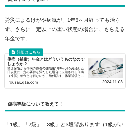
労災によるけがや病気が、1年6ヶ月経っても治ら
ず、さらに一定以上の重い状態の場合に、もらえる
年金です。
傷病（補償）年金とはどういうものなので
しょうか？
労災保険から傷病の療養の開始後1年6ヶ月を経過した
日以後に一定の要件を満たした場合に支給される傷病
（補償）年金とは何なのか、給付額は、休業補償との
違い、差額はいくらくらいといった疑問について解説
2024.11.03
rousai1q1a.com
しています。
傷病等級について教えて！
「1級」「2級」「3級」と3段階あります（1級がい