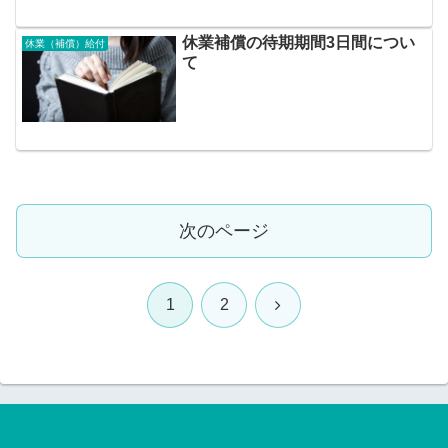
休業補償の待期期間3日間につい
休業（補償）給付
て
次のページ
次
1
2
へ