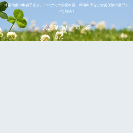
休業補償の申請手続き、コロナでの労災申請、保険料率など労災保険の疑問す
べて解決！
労災保険！一問一答