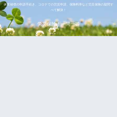
休業補償の申請手続き、コロナでの労災申請、保険料率など労災保険の疑問す
べて解決！
労災保険！一問一答